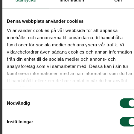
Fler kan vara med vid det sista
avskedet
Denna webbplats använder cookies
Vi hjälper gärna till att undersöka om det är tillåt
Vi använder cookies på vår webbsida för att anpassa
och möjligt att direktsända ceremonin från den
innehållet och annonserna till användarna, tillhandahålla
funktioner för sociala medier och analysera vår trafik. Vi
valda ceremonilokalen. Det finns olika
vidarebefordrar även sådana cookies och annan information
förutsättningar för olika lokaler. Till exempel
från din enhet till de sociala medier och annons- och
behöver det finnas en bra internetuppkoppling
analysföretag som vi samarbetar med. Dessa kan i sin tur
samt att församlingen måste tillåta att vi
kombinera informationen med annan information som du har
direktsänder ceremonin digitalt. För att se om det
tillhandahållit eller som de har samlat in när du har använt
går att ordna i ert fall behöver du därför kontakta
deras tjänster.
oss.
Samtyckesval
Nödvändig
Den direktsända ceremonin görs från en fast plats
lokalen med hjälp av en mobiltelefon. Telefonen
Inställningar
monteras på ett stativ och sänder hela