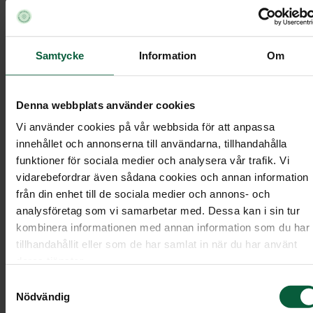
Val av ceremoni
Samtycke
Information
Om
Vi rekommenderar att du i möjligaste mån väljer
att följa den avlidnas önskemål när det gäller typ
av begravningsceremoni. Om den avlidna valt att
Denna webbplats använder cookies
inte vara medlem i Svenska kyrkan eller något
Vi använder cookies på vår webbsida för att anpassa
annat religiöst samfund, är en borgerlig begravni
innehållet och annonserna till användarna, tillhandahålla
funktioner för sociala medier och analysera vår trafik. Vi
det naturligaste alternativet.
vidarebefordrar även sådana cookies och annan information
från din enhet till de sociala medier och annons- och
Vi har en lång och bred erfarenhet av att ordna al
analysföretag som vi samarbetar med. Dessa kan i sin tur
typer av begravningar, både borgerliga ceremonie
kombinera informationen med annan information som du har
och enligt olika religiösa samfunds ordningar.
tillhandahållit eller som de har samlat in när du har använt
Kontakta oss gärna så berättar vi mer.
deras tjänster.
Samtyckesval
Nödvändig
Ceremonivärd