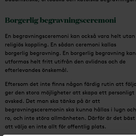
Borgerlig begravningsceremoni
En begravningsceremoni kan också vara helt utan
religiös koppling. En sådan ceremoni kallas
borgerlig begravning. En borgerlig begravning kan
utformas helt fritt utifrån den avlidnas och de
efterlevandes önskemål.
Eftersom det inte finns någon färdig rutin att följ
ger den stora möjligheter att skapa ett personligt
avsked. Det man ska tänka på är att
begravningsceremonin ska kunna hållas i lugn oc
ro, och inte störa allmänheten. Därför är det bäst
att välja en inte allt för offentlig plats.