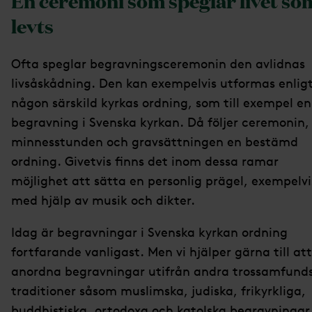
En ceremoni som speglar livet so
levts
Ofta speglar begravningsceremonin den avlidnas
livsåskådning. Den kan exempelvis utformas enlig
någon särskild kyrkas ordning, som till exempel en
begravning i Svenska kyrkan. Då följer ceremonin,
minnesstunden och gravsättningen en bestämd
ordning. Givetvis finns det inom dessa ramar
möjlighet att sätta en personlig prägel, exempelvi
med hjälp av musik och dikter.
Idag är begravningar i Svenska kyrkan ordning
fortfarande vanligast. Men vi hjälper gärna till att
anordna begravningar utifrån andra trossamfund
traditioner såsom muslimska, judiska, frikyrkliga,
buddhistiska, ortodoxa och katolska begravningar