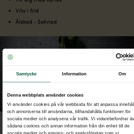
Vila i frid
Älskad - Saknad
Samtycke
Information
Om
Denna webbplats använder cookies
Vi använder cookies på vår webbsida för att anpassa innehål
och annonserna till användarna, tillhandahålla funktioner för
sociala medier och analysera vår trafik. Vi vidarebefordrar ä
Ska jag ta med egna blommor till
sådana cookies och annan information från din enhet till de
sociala medier och annons- och analysföretag som vi