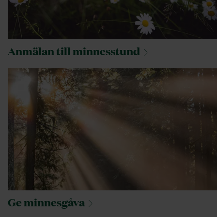
Anmälan till
minnesstund
Ge
minnesgåva