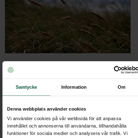
Efter begravningsceremonin ska stoftet
gravsättas och då kan du välja mellan
jordbegravning eller kremering. Därefter
Samtycke
Information
Om
behöver du välja begravningsplats.
Välja gravsättning
Denna webbplats använder cookies
Vi använder cookies på vår webbsida för att anpassa
Det finns två olika typer av gravsättning:
innehållet och annonserna till användarna, tillhandahålla
funktioner för sociala medier och analysera vår trafik. Vi
jordbegravning och kremering. Beroende på vilket