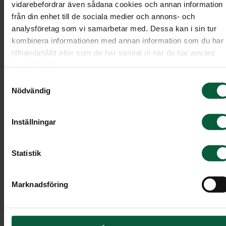
vidarebefordrar även sådana cookies och annan information
alternativ som väljs finns olika typ av
från din enhet till de sociala medier och annons- och
gravalternativ.
analysföretag som vi samarbetar med. Dessa kan i sin tur
kombinera informationen med annan information som du har
Jordbegravning
tillhandahållit eller som de har samlat in när du har använt
deras tjänster.
Samtyckesval
Vid en jordbegravning transporteras kistan till
Nödvändig
begravningsplatsen och sänks i sin helhet ner i
graven. Det går även att ha gravsättning i
Inställningar
anslutning till begravningsakten. En gravsättning
av kista ska ske inom en månad efter dödsfallet.
Statistik
Kremering
Marknadsföring
Kremering innebär att kistan med den avlidna
förbränns och askan samlas i en urna som de