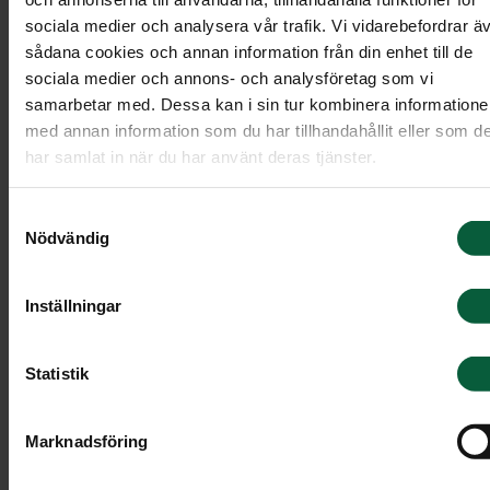
Skapa en dödsannons
sociala medier och analysera vår trafik. Vi vidarebefordrar ä
sådana cookies och annan information från din enhet till de
Vid vårt begravningsmöte tar vi tillsammans fram
sociala medier och annons- och analysföretag som vi
samarbetar med. Dessa kan i sin tur kombinera information
annonsen. Inför mötet kan du gärna fundera över
med annan information som du har tillhandahållit eller som d
dina önskemål kring:
har samlat in när du har använt deras tjänster.
Symbol
Samtyckesval
Dikt, vers och citat
Nödvändig
Minnesgåvor
Inställningar
Vilka namn som ska finnas med
Övrig information, till exempel önskemål om
Statistik
klädsel
Marknadsföring
Var kan dödsannonsen publiceras?