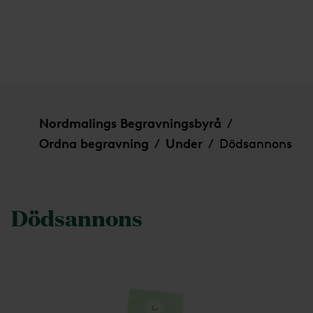
Dödsannons
Nordmalings Begravningsbyrå
/
Ordna begravning
Under
Dödsannons
/
/
Dödsannons