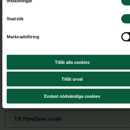
Inställningar
Läs mer om de vanligaste juridiska tjänsterna.
Statistik
Bouppteckning
Marknadsföring
Dödsboförvaltning
Tillåt alla cookies
Arvskifte
Tillåt urval
Testamente
Endast nödvändiga cookies
Till Familjens Jurist