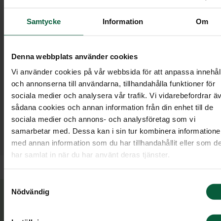
Samtycke
Information
Om
Denna webbplats använder cookies
Vi använder cookies på vår webbsida för att anpassa innehål
och annonserna till användarna, tillhandahålla funktioner för
Vi hjälper dig med allt som rör begravningen
sociala medier och analysera vår trafik. Vi vidarebefordrar ä
och kan även, genom vår samarbetspartner
sådana cookies och annan information från din enhet till de
Familjens Jurist, hjälpa dig med den
sociala medier och annons- och analysföretag som vi
efterföljande juridiken efter ett dödsfall. De
samarbetar med. Dessa kan i sin tur kombinera information
har lång och bred erfarenhet av familjejuridik.
med annan information som du har tillhandahållit eller som d
har samlat in när du har använt deras tjänster.
Samtyckesval
Nödvändig
Vanliga juridiska tjänster