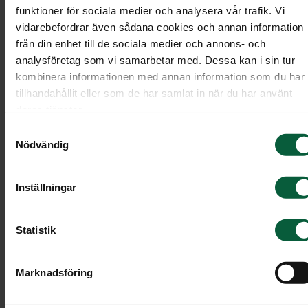
dikter och om det finns tillfälle för defilering, allt
funktioner för sociala medier och analysera vår trafik. Vi
att passera kistan eller urnan i ett avsked.
vidarebefordrar även sådana cookies och annan information
Programkortet är på det viset ett bra stöd för de
från din enhet till de sociala medier och annons- och
analysföretag som vi samarbetar med. Dessa kan i sin tur
närvarande och en vägledning om hur ceremonin
kombinera informationen med annan information som du har
kommer att gå till.
tillhandahållit eller som de har samlat in när du har använt
deras tjänster.
Men programkortet fyller också en annan viktig
Samtyckesval
funktion. Många väljer att spara det som ett fint
Nödvändig
minne från begravningen. Ofta finns ett foto av
den avlidna på programkortet.
Inställningar
Utforma programkortet
Statistik
Programkortet kan utformas precis på det sätt du
Marknadsföring
själv önskar. Det finns ingen färdig mall eller någr
regler. Kanske vill du hålla det kortfattat med bar