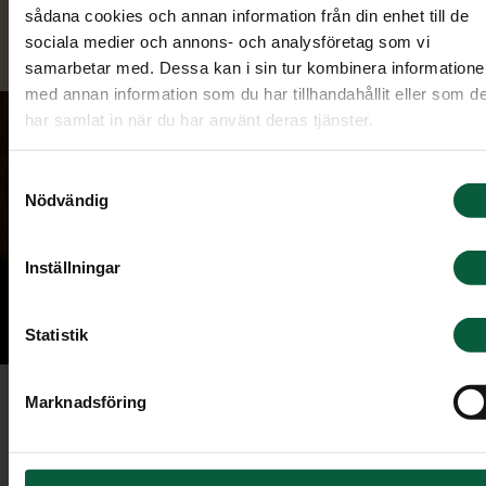
minnessidor. Där kan du också beställa blommor
sådana cookies och annan information från din enhet till de
och ge minnesgåva.
sociala medier och annons- och analysföretag som vi
samarbetar med. Dessa kan i sin tur kombinera information
med annan information som du har tillhandahållit eller som d
har samlat in när du har använt deras tjänster.
Samtyckesval
Nödvändig
Inställningar
Statistik
Marknadsföring
Minnesarmband