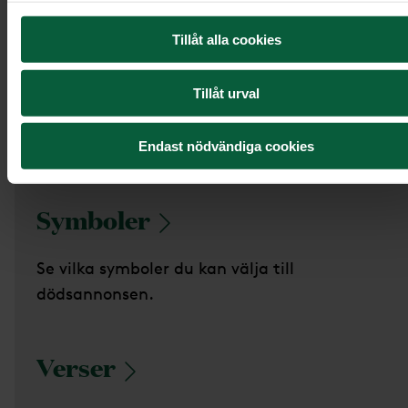
Du väljer själv om dödsannonsen ska publiceras i 
Tillåt alla cookies
lokaltidning, rikstäckande tidning eller på sociala
medier. Vi publicerar alltid annonsen på den
Tillåt urval
avlidnas minnessida om inget annat är
överenskommet.
Endast nödvändiga cookies
Symboler
Se vilka symboler du kan välja till
dödsannonsen.
Verser