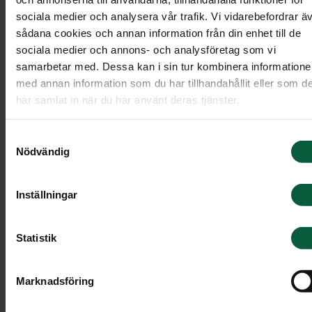
Skapa en dödsannons
sociala medier och analysera vår trafik. Vi vidarebefordrar ä
sådana cookies och annan information från din enhet till de
Vid vårt begravningsmöte tar vi tillsammans fram
sociala medier och annons- och analysföretag som vi
samarbetar med. Dessa kan i sin tur kombinera information
annonsen. Inför mötet kan du gärna fundera över
med annan information som du har tillhandahållit eller som d
dina önskemål kring:
har samlat in när du har använt deras tjänster.
Symbol
Samtyckesval
Dikt, vers och citat
Nödvändig
Minnesgåvor
Inställningar
Vilka namn som ska finnas med
Övrig information, till exempel önskemål om
Statistik
klädsel
Marknadsföring
Var kan dödsannonsen publiceras?