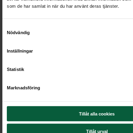
som de har samlat in när du har använt deras tjänster.
Samtyckesval
Nödvändig
Inställningar
Statistik
Marknadsföring
Tillåt alla cookies
Urndekoration - Fridfull
havsbris
Tillåt urval