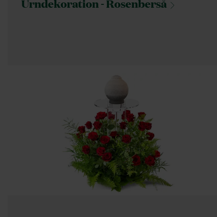
Urndekoration -
Rosenberså