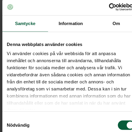
Val av ceremoni
Samtycke
Information
Om
Vi rekommenderar att du i möjligaste mån väljer
att följa den avlidnas önskemål när det gäller typ
av begravningsceremoni. Om den avlidna valt att
Denna webbplats använder cookies
inte vara medlem i Svenska kyrkan eller något
Vi använder cookies på vår webbsida för att anpassa
annat religiöst samfund, är en borgerlig begravni
innehållet och annonserna till användarna, tillhandahålla
funktioner för sociala medier och analysera vår trafik. Vi
det naturligaste alternativet.
vidarebefordrar även sådana cookies och annan information
från din enhet till de sociala medier och annons- och
Vi har en lång och bred erfarenhet av att ordna al
analysföretag som vi samarbetar med. Dessa kan i sin tur
typer av begravningar, både borgerliga ceremonie
kombinera informationen med annan information som du har
och enligt olika religiösa samfunds ordningar.
tillhandahållit eller som de har samlat in när du har använt
Kontakta oss gärna så berättar vi mer.
deras tjänster.
Samtyckesval
Nödvändig
Ceremonivärd