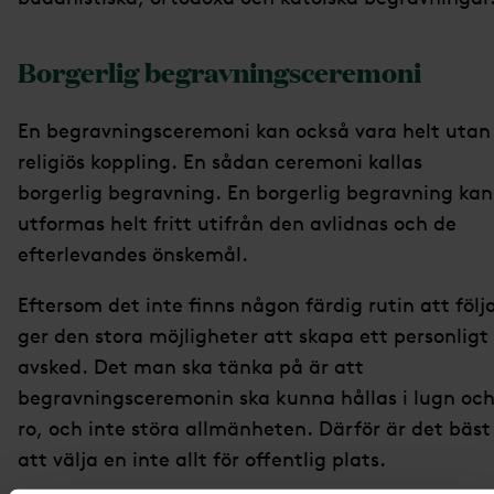
Borgerlig begravningsceremoni
En begravningsceremoni kan också vara helt utan
religiös koppling. En sådan ceremoni kallas
borgerlig begravning. En borgerlig begravning kan
utformas helt fritt utifrån den avlidnas och de
efterlevandes önskemål.
Eftersom det inte finns någon färdig rutin att följ
ger den stora möjligheter att skapa ett personligt
avsked. Det man ska tänka på är att
begravningsceremonin ska kunna hållas i lugn oc
ro, och inte störa allmänheten. Därför är det bäst
att välja en inte allt för offentlig plats.