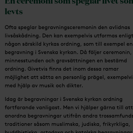
En ceremoni som speglar livet so
levts
Ofta speglar begravningsceremonin den avlidnas
livsåskådning. Den kan exempelvis utformas enlig
någon särskild kyrkas ordning, som till exempel en
begravning i Svenska kyrkan. Då följer ceremonin,
minnesstunden och gravsättningen en bestämd
ordning. Givetvis finns det inom dessa ramar
möjlighet att sätta en personlig prägel, exempelvi
med hjälp av musik och dikter.
Idag är begravningar i Svenska kyrkan ordning
fortfarande vanligast. Men vi hjälper gärna till att
anordna begravningar utifrån andra trossamfund
traditioner såsom muslimska, judiska, frikyrkliga,
buddhistiska, ortodoxa och katolska begravningar