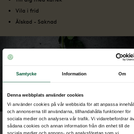
Vila i frid
Älskad - Saknad
Samtycke
Information
Om
Denna webbplats använder cookies
Vi använder cookies på vår webbsida för att anpassa innehål
och annonserna till användarna, tillhandahålla funktioner för
sociala medier och analysera vår trafik. Vi vidarebefordrar ä
Ska jag ta med egna blommor till
sådana cookies och annan information från din enhet till de
sociala medier och annons- och analysföretag som vi