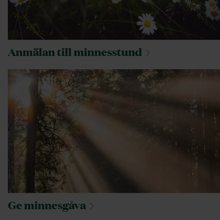
Anmälan till
minnesstund
Ge
minnesgåva