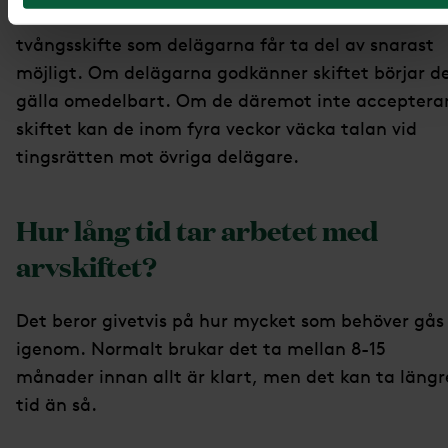
överens så verkställer skiftesmannen ett
tvångsskifte som delägarna får ta del av snarast
möjligt. Om delägarna godkänner skiftet börjar d
gälla omedelbart. Om de däremot inte acceptera
skiftet kan de inom fyra veckor väcka talan vid
tingsrätten mot övriga delägare.
Hur lång tid tar arbetet med
arvskiftet?
Det beror givetvis på hur mycket som behöver gås
igenom. Normalt brukar det ta mellan 8-15
månader innan allt är klart, men det kan ta längr
tid än så.