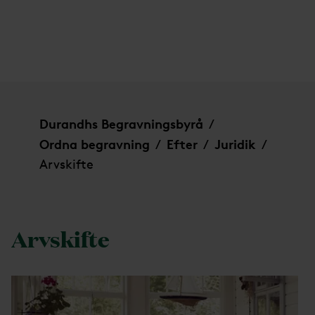
Arvskifte
Durandhs Begravningsbyrå
/
Ordna begravning
Efter
Juridik
/
/
/
Arvskifte
Arvskifte