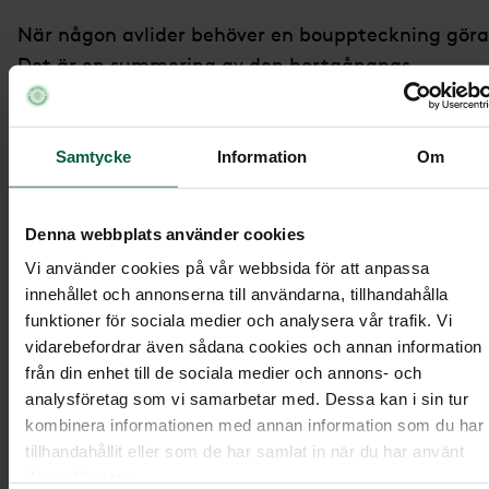
När någon avlider behöver en bouppteckning göra
Det är en summering av den bortgångnas
tillgångar och skulder. Detta blir grund för
arvskiftet som är en skriftlig handling över hur
arvet fördelas mellan dödsbodelägarna. Alla som
Samtycke
Information
Om
ärver ska skriva under handlingen för att visa att 
är överens. När skulder och kostnader i dödsboet
Denna webbplats använder cookies
betalats kan delägarna sedan dela på tillgångarn
Vi använder cookies på vår webbsida för att anpassa
Om den som har avlidit var gift eller sambo föreg
innehållet och annonserna till användarna, tillhandahålla
arvskiftet ofta av en bodelning enligt
funktioner för sociala medier och analysera vår trafik. Vi
bestämmelserna i äktenskapsbalken och
vidarebefordrar även sådana cookies och annan information
sambolagen.
från din enhet till de sociala medier och annons- och
analysföretag som vi samarbetar med. Dessa kan i sin tur
Om du är ensam delägare i ett dödsbo behöver du
kombinera informationen med annan information som du har
inte upprätta något arvskifte. Då övergår
tillhandahållit eller som de har samlat in när du har använt
deras tjänster.
tillgångarna från dödsboet till dig när