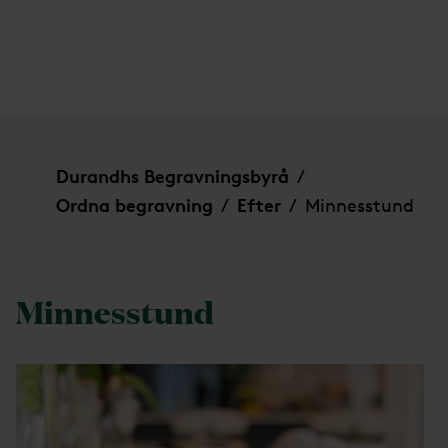
Minnesstund
Durandhs Begravningsbyrå
/
Ordna begravning
Efter
Minnesstund
/
/
Minnesstund