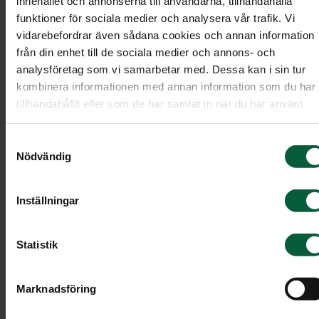
innehållet och annonserna till användarna, tillhandahålla
ha deltagit i planeringen eller fått en grundlig
funktioner för sociala medier och analysera vår trafik. Vi
genomgång av hur minnesstunden är tänkt.
vidarebefordrar även sådana cookies och annan information
från din enhet till de sociala medier och annons- och
Ibland är någon av de närmaste värd, men det ka
analysföretag som vi samarbetar med. Dessa kan i sin tur
också kännas bra att det är någon annan i
kombinera informationen med annan information som du har
sällskapet.
tillhandahållit eller som de har samlat in när du har använt
deras tjänster.
Samtyckesval
Minnesbord
Nödvändig
Det är en fin idé att arrangera ett minnesbord m
Inställningar
ett eller flera foton av den avlidna, ljus och
blommor. På bordet kan du också lägga en
Statistik
minnesbok där gästerna kan skriva några rader.
Marknadsföring
Minnestal