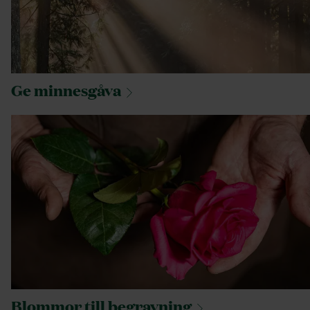
Ge
minnesgåva
Blommor till
begravning