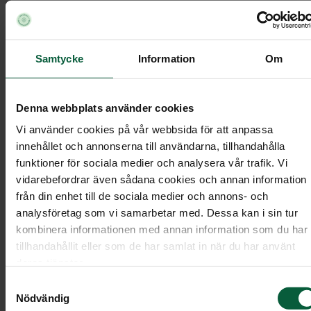
Ibland har den avlidna haft egna önskemål om
gästernas begravningsklädsel. Det kan handla om
en favoritfärg, ett speciellt klädesplagg eller någo
Samtycke
Information
Om
annat personligt önskemål. Om det finns särskild
stå i dödsannons
önskemål om klädsel brukar det
eller på minnessidan
.
Denna webbplats använder cookies
Vi använder cookies på vår webbsida för att anpassa
innehållet och annonserna till användarna, tillhandahålla
Vad ska barn ha för kläder på
funktioner för sociala medier och analysera vår trafik. Vi
begravning?
vidarebefordrar även sådana cookies och annan information
från din enhet till de sociala medier och annons- och
analysföretag som vi samarbetar med. Dessa kan i sin tur
Barn och ungdomar behöver inte följa några
kombinera informationen med annan information som du har
klädkoder, utan kan ha kläder som de känner sig
tillhandahållit eller som de har samlat in när du har använt
fina och bekväma i.
deras tjänster.
Samtyckesval
Nödvändig
Om du känner dig osäker