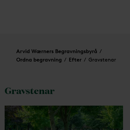
Gravstenar
Arvid Wærners Begravningsbyrå
/
Ordna begravning
Efter
Gravstenar
/
/
Gravstenar