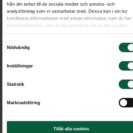
från din enhet till de sociala medier och annons- och
Klicka på ikonen ”Minnessida” bredvid den
analysföretag som vi samarbetar med. Dessa kan i sin tur
avlidnas namn.
kombinera informationen med annan information som du har
tillhandahållit eller som de har samlat in när du har använt
deras tjänster.
Om det inte finns en minnessida
Samtyckesval
Nödvändig
Om den avlidna inte har någon minnessida går de
bra att ringa oss för att anmäla dig. Glöm inte att
Inställningar
ange eventuella allergier eller specialkost.
Statistik
Läs vidare
Marknadsföring
Tillåt alla cookies