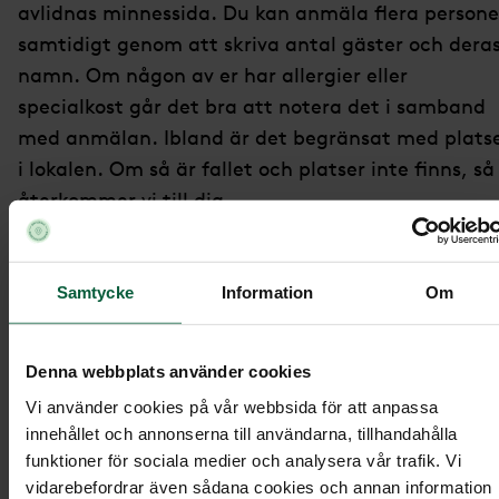
avlidnas minnessida. Du kan anmäla flera persone
samtidigt genom att skriva antal gäster och dera
namn. Om någon av er har allergier eller
specialkost går det bra att notera det i samband
med anmälan. Ibland är det begränsat med plats
i lokalen. Om så är fallet och platser inte finns, så
återkommer vi till dig.
På den digitala minnessidan kan du också hitta
information om begravningsceremonin och bestäl
Samtycke
Information
Om
begravningsblommor samt ge minnesgåvor.
Denna webbplats använder cookies
Hitta minnessida:
Vi använder cookies på vår webbsida för att anpassa
innehållet och annonserna till användarna, tillhandahålla
våra minnessidor
Gå till
.
funktioner för sociala medier och analysera vår trafik. Vi
vidarebefordrar även sådana cookies och annan information
Sök på den avlidnas namn.