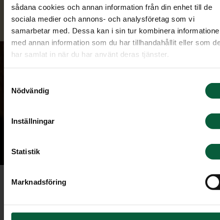
minnessidor. Där kan du också beställa blommor
sådana cookies och annan information från din enhet till de
och ge minnesgåva.
sociala medier och annons- och analysföretag som vi
samarbetar med. Dessa kan i sin tur kombinera information
med annan information som du har tillhandahållit eller som d
har samlat in när du har använt deras tjänster.
Samtyckesval
Nödvändig
Inställningar
Statistik
Marknadsföring
Minnesarmband