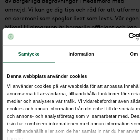
av borgerliga begravningar i Hedemora med
omnejd. Vi kan ge dig tips och råd för att utforma
en ceremoni som speglar livet som levts. Vår egen
Mikael Hjalmarsson är borgerlig officiant och kan
hjälpa dig att planera samt hålla i ceremonin.
Kyrklig begravning
Samtycke
Information
Om
Kyrkliga begravningar är begravningsceremonier
Denna webbplats använder cookies
som följer kristna traditioner och äger rum i en
Vi använder cookies på vår webbsida för att anpassa innehål
kyrka eller ett kapell. Den leds oftast av en präst
annonserna till användarna, tillhandahålla funktioner för socia
från Svenska kyrkan eller annat kristet samfund o
medier och analysera vår trafik. Vi vidarebefordrar även såd
innehåller religiösa inslag som psalmer,
cookies och annan information från din enhet till de sociala 
och annons- och analysföretag som vi samarbetar med. De
bibelläsning, bön och välsignelse.
i sin tur kombinera informationen med annan information so
Vi på Sundéns Begravningsbyrå hjälper gärna till
har tillhandahållit eller som de har samlat in när du har anvä
tjänster.