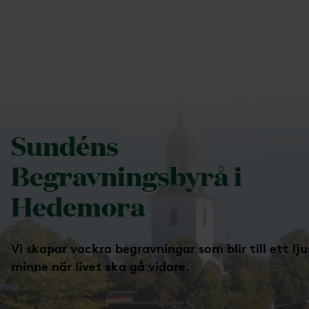
Sundéns Begravningsbyrå
Sundéns
Begravningsbyrå i
Hedemora
Vi skapar vackra begravningar som blir till ett lju
minne när livet ska gå vidare.