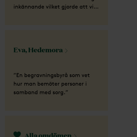
inkännande vilket gjorde att vi
kände oss trygga i alla beslut
som skulle fattas och helt
trygga i att allt ordnades enl
våra önskemål. ”
Eva,
Hedemora
”En begravningsbyrå som vet
hur man bemöter personer i
samband med sorg.”
Alla
omdömen