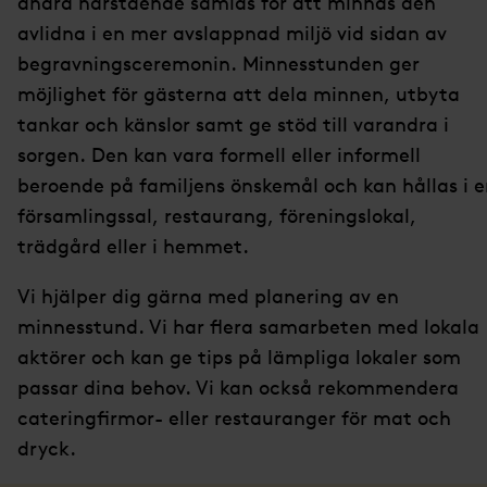
andra närstående samlas för att minnas den
avlidna i en mer avslappnad miljö vid sidan av
begravningsceremonin. Minnesstunden ger
möjlighet för gästerna att dela minnen, utbyta
tankar och känslor samt ge stöd till varandra i
sorgen. Den kan vara formell eller informell
beroende på familjens önskemål och kan hållas i 
församlingssal, restaurang, föreningslokal,
trädgård eller i hemmet.
Vi hjälper dig gärna med planering av en
minnesstund. Vi har flera samarbeten med lokala
aktörer och kan ge tips på lämpliga lokaler som
passar dina behov. Vi kan också rekommendera
cateringfirmor- eller restauranger för mat och
dryck.