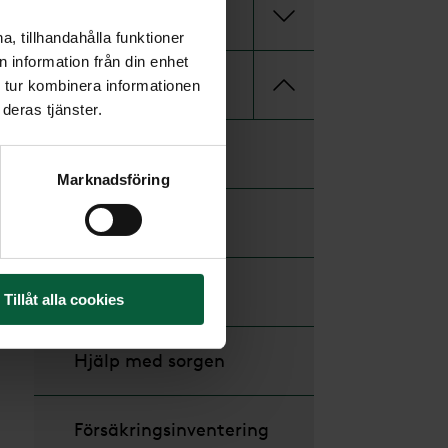
Under
, tillhandahålla funktioner
 information från din enhet
Efter
 tur kombinera informationen
deras tjänster.
Minnesstund
Marknadsföring
Begravningsplats
Gravstenar
Tillåt alla cookies
Hjälp med sorgen
Försäkringsinventering