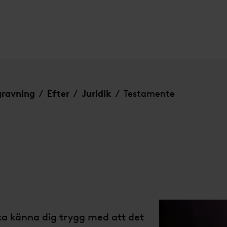
gravning
Efter
Juridik
Testamente
/
/
/
ska känna dig trygg med att det