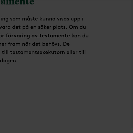
stamente
ling som måste kunna visas upp i
örvara det på en säker plats. Om du
för förvaring av testamente
kan du
er fram när det behövs. De
ill testamentsexekutorn eller till
sdagen.