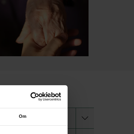
na begravning
Om
Innan