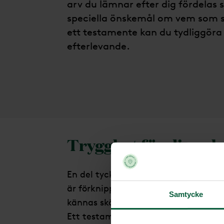
arv du lämnar efter dig fördelas 
speciella önskemål om vem som s
ett testamente kan du tydliggöra
efterlevande.
Trygghet för dig och
En del tycker att det känns jobbigt 
är förknippat med att vi inte längre
Samtycke
kännas skönt att veta att arvet ha
Ett testamente är också en trygghet