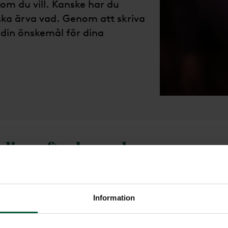
som du vill. Kanske har du
ka ärva vad. Genom att skriva
 din önskemål för dina
 dina efterlevande
Ord
att skriva testamente eftersom det
 finns kvar. Men efteråt brukar det
Information
mnar rätt när den dagen kommer.
 för dina anhöriga. För dem känns