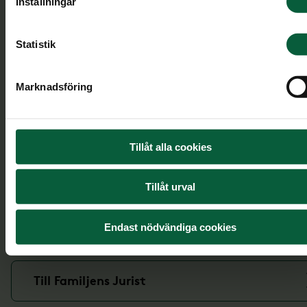
Inställningar
Läs mer om de vanligaste juridiska tjänsterna.
Statistik
Bouppteckning
Marknadsföring
Dödsboförvaltning
Tillåt alla cookies
Arvskifte
Tillåt urval
Testamente
Endast nödvändiga cookies
Till Familjens Jurist