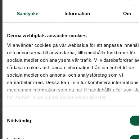
Samtycke
Information
Om
Denna webbplats använder cookies
Vi använder cookies på vår webbsida för att anpassa innehål
och annonserna till användarna, tillhandahålla funktioner för
Vi hjälper dig med allt som rör begravningen
sociala medier och analysera vår trafik. Vi vidarebefordrar ä
och kan även, genom vår samarbetspartner
sådana cookies och annan information från din enhet till de
Familjens Jurist, hjälpa dig med den
sociala medier och annons- och analysföretag som vi
efterföljande juridiken efter ett dödsfall. De
samarbetar med. Dessa kan i sin tur kombinera information
har lång och bred erfarenhet av familjejuridik.
med annan information som du har tillhandahållit eller som d
har samlat in när du har använt deras tjänster.
Samtyckesval
Nödvändig
Vanliga juridiska tjänster