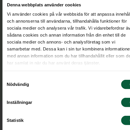
Har jag återbetalningsskydd på mina
Denna webbplats använder cookies
försäkringar?
Vi använder cookies på vår webbsida för att anpassa innehål
och annonserna till användarna, tillhandahålla funktioner för
Finns det efterlevandeskydd i eventuella
sociala medier och analysera vår trafik. Vi vidarebefordrar ä
pensionsförsäkringar?
sådana cookies och annan information från din enhet till de
Är det rätt personer som är förmånstagare på
sociala medier och annons- och analysföretag som vi
mina försäkringar?
samarbetar med. Dessa kan i sin tur kombinera information
med annan information som du har tillhandahållit eller som d
Inventeringen kan sedan sparas i ditt digitala Vita
har samlat in när du har använt deras tjänster.
Arkiv och tas fram vid en framtida bouppteckning
vilket underlättar för dina närstående den dagen
Samtyckesval
Nödvändig
då du inte längre finns.
Inställningar
Så fungerar tjänsten
Statistik