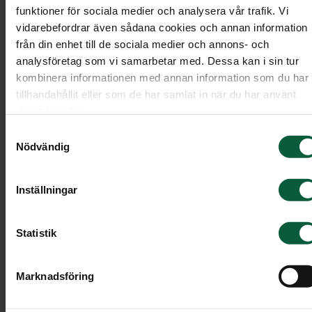
dikter och om det finns tillfälle för defilering, allt
funktioner för sociala medier och analysera vår trafik. Vi
att passera kistan eller urnan i ett avsked.
vidarebefordrar även sådana cookies och annan information
Programkortet är på det viset ett bra stöd för de
från din enhet till de sociala medier och annons- och
analysföretag som vi samarbetar med. Dessa kan i sin tur
närvarande och en vägledning om hur ceremonin
kombinera informationen med annan information som du har
kommer att gå till.
tillhandahållit eller som de har samlat in när du har använt
deras tjänster.
Men programkortet fyller också en annan viktig
Samtyckesval
funktion. Många väljer att spara det som ett fint
Nödvändig
minne från begravningen. Ofta finns ett foto av
den avlidna på programkortet.
Inställningar
Utforma programkortet
Statistik
Programkortet kan utformas precis på det sätt du
Marknadsföring
själv önskar. Det finns ingen färdig mall eller någr
regler. Kanske vill du hålla det kortfattat med bar