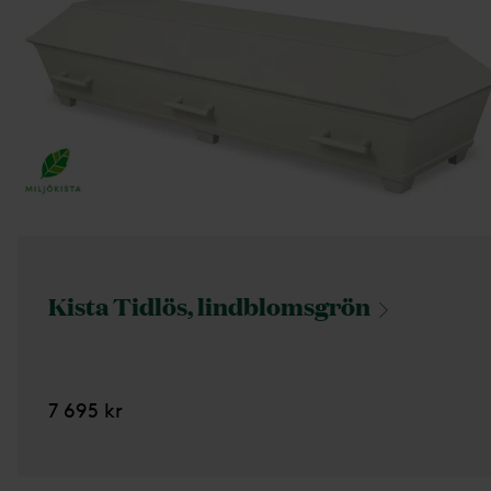
Kista Tidlös,
lindblomsgrön
7 695 kr