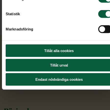
beslut som ska fattas och förhoppningsvis kan
begravningsplaneraren göra det lite enklare att
Statistik
fatta beslut kring viktiga frågor.
Marknadsföring
Tillåt alla cookies
Tillåt urval
Endast nödvändiga cookies