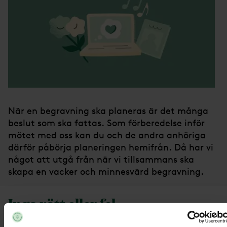
När en begravning ska planeras är det många
beslut som ska fattas. Som förberedelse inför
mötet med oss kan du och de andra anhöriga
därför påbörja planeringen hemifrån. Då har vi
något att utgå från när vi tillsammans ska
skapa en vacker och minnesvärd begravning.
Inga rätt eller fel