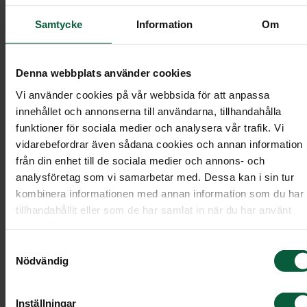
Det finns inga rätt eller fel när man planerar en
begravning. Och när planeringen av ceremonin sk
Samtycke
Information
Om
göras behöver du inte ha svar på alla frågor. Vissa
beslut kräver mer tid och fundering, medan andra
Denna webbplats använder cookies
är lättare att ta.
Vi använder cookies på vår webbsida för att anpassa
innehållet och annonserna till användarna, tillhandahålla
Påbörja planeringen av
funktioner för sociala medier och analysera vår trafik. Vi
vidarebefordrar även sådana cookies och annan information
begravningen hemifrån
från din enhet till de sociala medier och annons- och
analysföretag som vi samarbetar med. Dessa kan i sin tur
Vid planeringen av en begravning vill man ofta få
kombinera informationen med annan information som du har
tillhandahållit eller som de har samlat in när du har använt
till ett personligt avsked. Trots att du har stått en
deras tjänster.
person nära kan det vara svårt.
Samtyckesval
Nödvändig
Begravningsplanereraren gör det möjligt för dig o
de andra närstående att dela tankar och idéer m
varandra inför vårt planeringsmöte. Det är mång
Inställningar