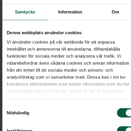
människor i sorg, kris och förändringsprocesser.
Samtycke
Information
Om
Sorgbearbetningen går att genomföra i grupp
tillsammans med andra eller digitalt med en
Denna webbplats använder cookies
personlig handledare. Våra kunder erbjuds
förmånliga priser på kurserna. För att ta del av
Vi använder cookies på vår webbsida för att anpassa
innehållet och annonserna till användarna, tillhandahålla
namnet på vår
erbjudandet anger du
funktioner för sociala medier och analysera vår trafik. Vi
begravningsbyrå
i samband med bokningen.
vidarebefordrar även sådana cookies och annan information
från din enhet till de sociala medier och annons- och
Egen bearbetning - Workshop, 3 heldagar i
analysföretag som vi samarbetar med. Dessa kan i sin tur
Stockholm, Göteborg eller Malmö
kombinera informationen med annan information som du har
Pris: 7 800 kr (ordinarie pris 8 900 kr)
tillhandahållit eller som de har samlat in när du har använt
deras tjänster.
Egen bearbetning - Online, 8 veckor
Samtyckesval
Pris: 10 900 kr (ordinarie pris 12 900 kr)
Nödvändig
Boka kurs
Inställningar