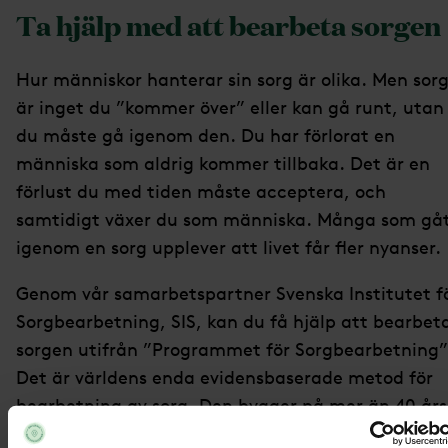
Ta hjälp med att bearbeta sorgen
Hur människor hanterar sin sorg är olika. Men sor
är inget du ”kommer över” eller kan gå runt, utan
du måste gå igenom den. Du har förlorat en
människa som aldrig kommer tillbaka. Det är en
förlust du med tiden måste acceptera, och
samtidigt växer du som människa. Många som gå
igenom en sorg upplever att livet får fler nyanser.
Genom vår samarbetspartner Svenska Institutet f
Sorgbearbetning, SIS, kan du få hjälp att bearbet
sorgen utifrån ”Programmet för Sorgbearbetning”
Det är världens enda evidensbaserade metod för
bearbetning av sorg. Den bygger på mer än 40 års
beprövade erfarenheter kring vad som hjälper