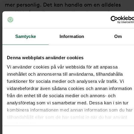
mer personlig. Det kan handla om en alldeles
särskild sång eller ett musikstycke som den avlidn
tyckte mycket om. Ibland har den avlidna uttryck
egna önskemål i exempelvis Vita Arkivet.
Samtycke
Information
Om
Musiken behöver inte vara sorglig eller hålla ett
visst tempo för att passa på en begravning. Det
Denna webbplats använder cookies
viktigaste är att det känns rätt och som ett fint
Vi använder cookies på vår webbsida för att anpassa
sätt att hedra den avlidna. Vårt råd är att gärna 
innehållet och annonserna till användarna, tillhandahålla
god tid på dig när du ska välja vilken musik du vill
funktioner för sociala medier och analysera vår trafik. Vi
ha vid ceremonin.
vidarebefordrar även sådana cookies och annan information
från din enhet till de sociala medier och annons- och
analysföretag som vi samarbetar med. Dessa kan i sin tur
Olika möjligheter med musik på
kombinera informationen med annan information som du har
begravning
tillhandahållit eller som de har samlat in när du har använt
deras tjänster.
Samtyckesval