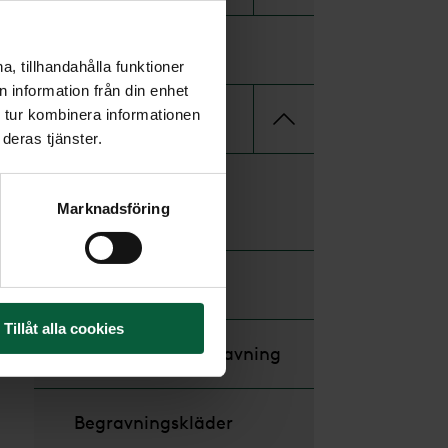
Minnessidor
, tillhandahålla funktioner
 information från din enhet
 tur kombinera informationen
Gäst på begravning
deras tjänster.
Anmälan till
Marknadsföring
minnesstund
Ge minnesgåva
Tillåt alla cookies
Blommor till begravning
Begravningskläder