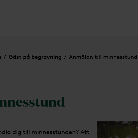
å
Gäst på begravning
Anmälan till minnesstund
/
/
innesstund
äla dig till minnesstunden? Att