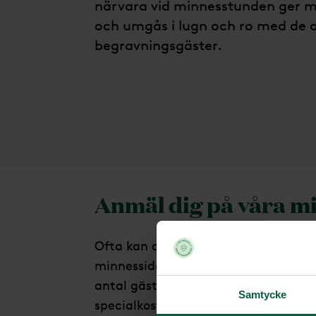
närvara vid minnesstunden ger mö
och umgås i lugn och ro med de 
begravningsgäster.
Anmäl dig på våra m
Ofta kan du anmäla dig till minness
minnessida. Du kan anmäla flera pe
antal gäster och deras namn. Om någo
Samtycke
specialkost går det bra att notera 