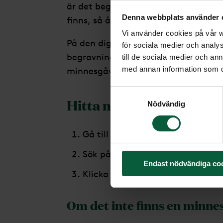
är det begränsat med platser i lokale
Denna webbplats använder 
finns, så återkommer vi till dig.
Vi använder cookies på vår we
På den digitala minnessidan kan du 
för sociala medier och analys
begravningsceremonin och beställa
till de sociala medier och a
med annan information som du 
minnesgåvor.
Samtyckesval
Hitta minnessida:
Nödvändig
våra minnessidor
Gå till
.
Sök på den avlidnas namn.
Endast nödvändiga co
Klicka på ikonen ”Minnessida” b
Om det inte finns en minne