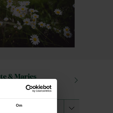
te & Maries
ravningsbyrå
Om
Ordna begravning