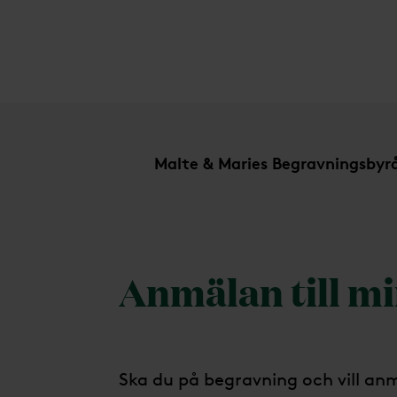
Anmälan till minnesstund
Malte & Maries Begravningsbyr
Anmälan till m
Ska du på begravning och vill anm