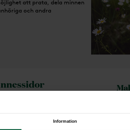
jlighet att prata, dela minnen
anhöriga och andra
innessidor
Mal
Beg
tunden via den avlidnas
rsoner samtidigt genom att skriva
n av er har allergier eller
Information
det i samband med anmälan. Ibland