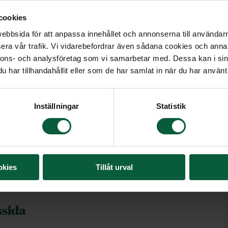
n. Om så är fallet och platser inte
cookies
bbsida för att anpassa innehållet och annonserna till användarna
också hitta information om
era vår trafik. Vi vidarebefordrar även sådana cookies och annan
 begravningsblommor samt ge
nnons- och analysföretag som vi samarbetar med. Dessa kan i sin
har tillhandahållit eller som de har samlat in när du har använt 
Inställningar
Statistik
okies
Tillåt urval
redvid den avlidnas namn.
ssida