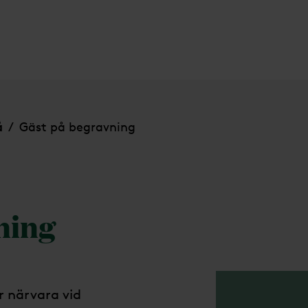
å
Gäst på begravning
/
ning
r närvara vid