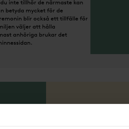
u inte tillhör de närmaste kan
kan betyda mycket för de
onin blir också ett tillfälle för
iljen väljer att hålla
mast anhöriga brukar det
minnessidan.
Våra
minnessi