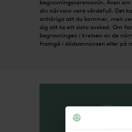
begravningsceremonin. Även om d
din närvaro vara värdefull. Det 
anhöriga att du kommer, men cerem
dig att ta ett sista avsked. Om fam
begravningen i kretsen av de när
framgå i dödsannonsen eller på 