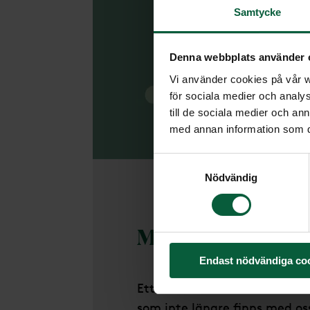
Samtycke
Denna webbplats använder 
Vi använder cookies på vår we
för sociala medier och analys
till de sociala medier och a
med annan information som du 
Samtyckesval
Nödvändig
Minnesarmban
Endast nödvändiga co
Ett minnesarmband kan vara 
som inte längre finns med o