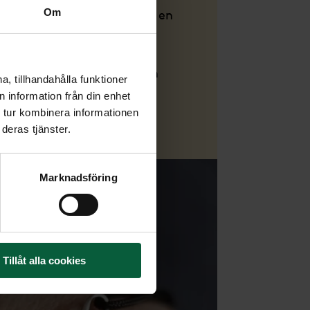
Om
ng och/eller medverka vid en
 aktuell information om
sstunden på våra
också beställa blommor och
, tillhandahålla funktioner
 information från din enhet
 tur kombinera informationen
deras tjänster.
Marknadsföring
Tillåt alla cookies