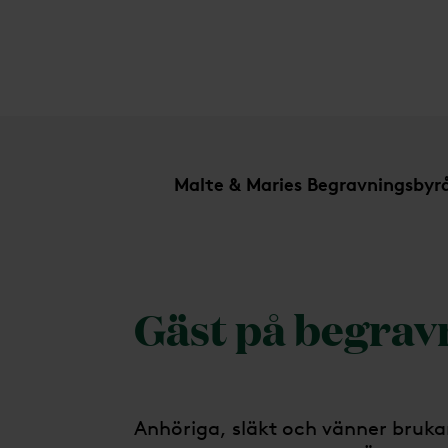
Gäst på begravning
Malte & Maries Begravningsbyr
Gäst på begrav
Anhöriga, släkt och vänner bruka