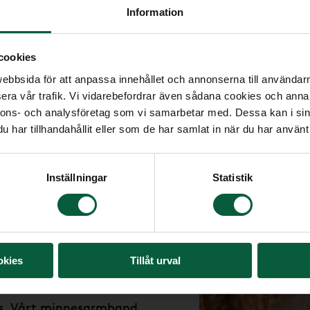
Information
Om du ska gå på begravni
minnesstund kan du hitta
begravningen samt minne
cookies
minnessidor. Där kan du 
bbsida för att anpassa innehållet och annonserna till användarna
ge minnesgåva.
era vår trafik. Vi vidarebefordrar även sådana cookies och annan
nnons- och analysföretag som vi samarbetar med. Dessa kan i sin
har tillhandahållit eller som de har samlat in när du har använt 
Inställningar
Statistik
d
okies
Tillåt urval
ett sätt att minnas den
ss. Vårt minnesarmband