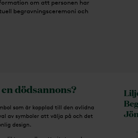
nformation om att personen har
ntuell begravningsceremoni och
 i en dödsannons?
Lil
Beg
mbol som är kopplad till den avlidna
Jö
val av symboler att välja på och det
onlig design.