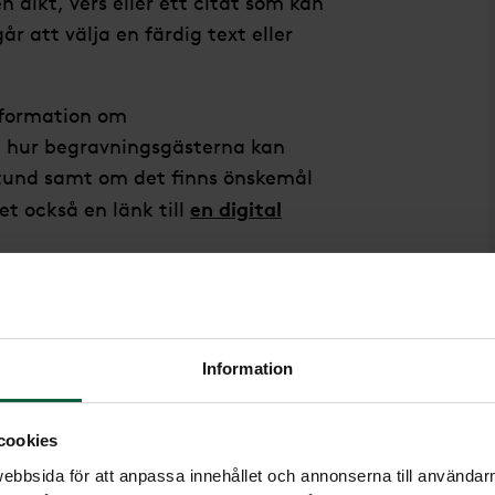
 dikt, vers eller ett citat som kan
r att välja en färdig text eller
nformation om
, hur begravningsgästerna kan
stund samt om det finns önskemål
en digital
et också en länk till
s
Information
lsammans fram annonsen. Inför
na önskemål kring:
cookies
bbsida för att anpassa innehållet och annonserna till användarna