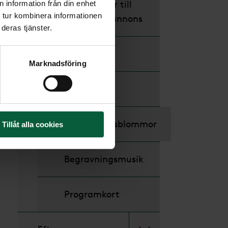
Verser till
 information från din enhet
 tur kombinera informationen
dödsannons
deras tjänster.
Kistor
Marknadsföring
Urnor
Begravningsblommor
Tillåt alla cookies
Begravningsmusik
Programkort