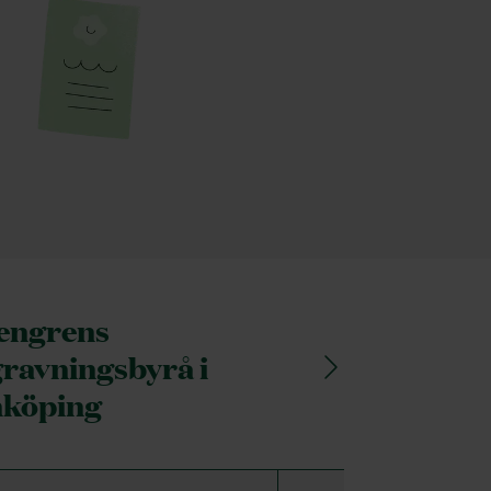
jengrens
ravningsbyrå i
nköping