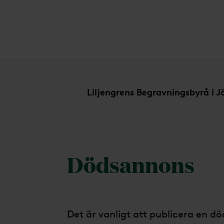
Dödsannons
Liljengrens Begravningsbyrå i 
Dödsannons
Det är vanligt att publicera en dö