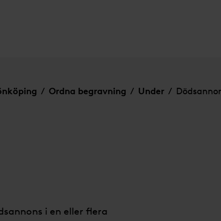
Jönköping
Ordna begravning
Under
Dödsanno
/
/
/
dsannons i en eller flera