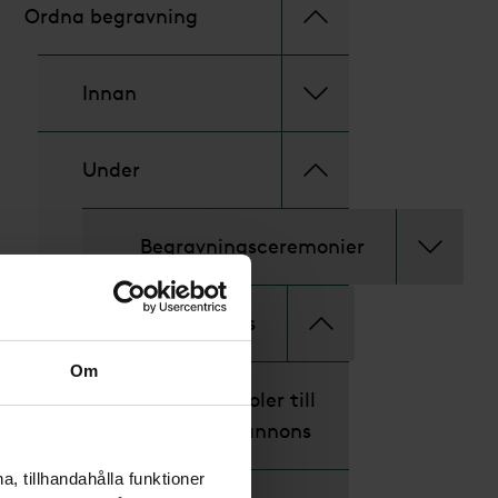
Ordna begravning
Innan
Under
Begravningsceremonier
Dödsannons
Om
Symboler till
dödsannons
, tillhandahålla funktioner