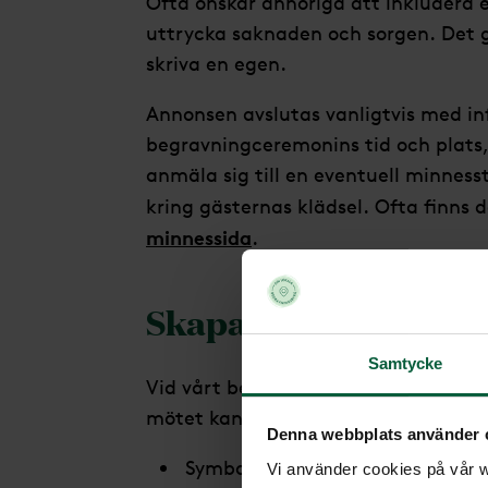
Ofta önskar anhöriga att inkludera en
uttrycka saknaden och sorgen. Det gå
skriva en egen.
Annonsen avslutas vanligtvis med i
begravningceremonins tid och plats
anmäla sig till en eventuell minnes
kring gästernas klädsel. Ofta finns d
minnessida
.
Skapa en dödsannon
Samtycke
Vid vårt begravningsmöte tar vi til
mötet kan du gärna fundera över di
Denna webbplats använder 
Symbol
Vi använder cookies på vår we