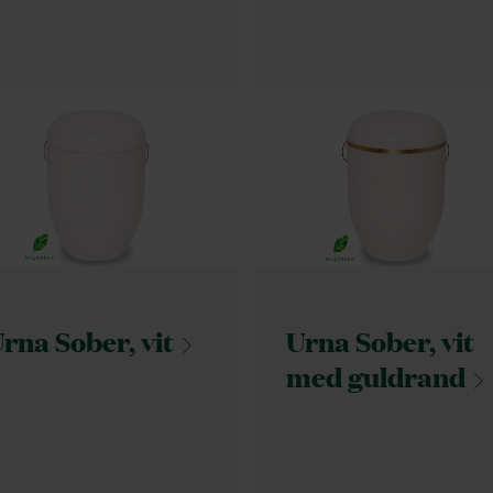
rna Sober,
vit
Urna Sober, vit
med
guldrand