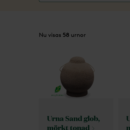
Nu visas
58
urnor
Urna Sand glob,
U
mörkt
tonad