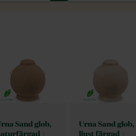
rna Sand glob,
Urna Sand glob,
naturfärgad
ljust
färgad