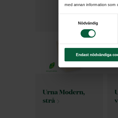
med annan information som du 
Samtyckesval
Nödvändig
Endast nödvändiga co
Urna Modern,
U
strå
v