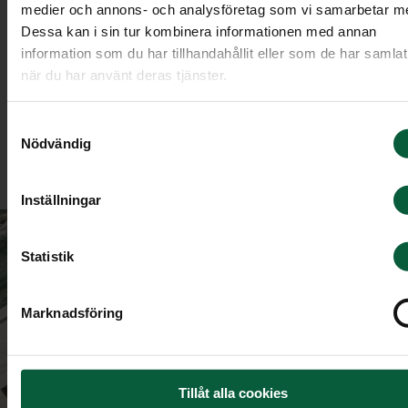
medier och annons- och analysföretag som vi samarbetar m
Begravning för ett
barn
Dessa kan i sin tur kombinera informationen med annan
information som du har tillhandahållit eller som de har samlat
när du har använt deras tjänster.
Att begrava sitt barn är något av det mest
smärtsamma en människa kan uppleva. När livet
Samtyckesval
förändras på ett overkligt sätt finns vi här och
Nödvändig
utformar ett kärleksfullt avsked.
Inställningar
Statistik
Marknadsföring
Tillåt alla cookies