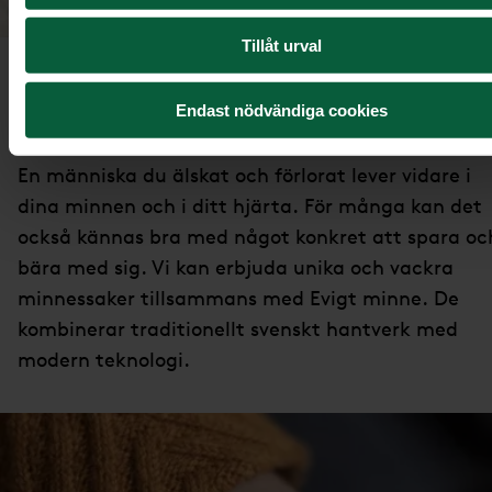
Tillåt urval
Ett minne för
livet
Endast nödvändiga cookies
En människa du älskat och förlorat lever vidare i
dina minnen och i ditt hjärta. För många kan det
också kännas bra med något konkret att spara oc
bära med sig. Vi kan erbjuda unika och vackra
minnessaker tillsammans med Evigt minne. De
kombinerar traditionellt svenskt hantverk med
modern teknologi.