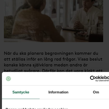
När du ska planera begravningen kommer du
att ställas inför en lång rad frågor. Vissa beslut
kanske känns självklara medan andra är
betydligt svårare. Därför kan det vara klokt att
tänka igenom de frågor som du kommer att få,
inför att vi ska planera begravningen
tillsammans.
Samtycke
Information
Om
Förberedelser inför