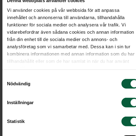
Denna webbplats använder cookies
begravningsmötet
Vi använder cookies på vår webbsida för att anpassa
innehållet och annonserna till användarna, tillhandahålla
Det finns många sätt att utforma en begravning
funktioner för sociala medier och analysera vår trafik. Vi
och många val du ska ta ställning till, exempelvis
vidarebefordrar även sådana cookies och annan information
val av lokal, musik, blommor, dödsannons,
från din enhet till de sociala medier och annons- och
minnesstund och gravsten. Självklart behöver du
analysföretag som vi samarbetar med. Dessa kan i sin tur
inte ha svaret på alla frågor till vårt möte, vi
kombinera informationen med annan information som du har
tillhandahållit eller som de har samlat in när du har använt
kommer att planera begravningsceremonin
deras tjänster.
tillsammans med dig och eventuellt andra anhöri
Samtyckesval
steg för steg.
Nödvändig
Några saker du kan fundera på inför
Inställningar
vårt möte är:
Statistik
Finns det några dokumenterade önskemål kri
begravningen? Kanske har den avlidna fyllt i