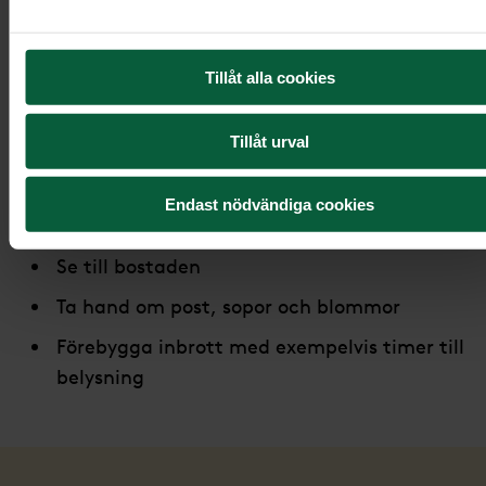
Makulera id-handlingar
Återlämna hjälpmedel och mediciner
Tillåt alla cookies
Samla in reservnycklar
Tillåt urval
Om personen levde själv är det även
bra att:
Endast nödvändiga cookies
Se till bostaden
Ta hand om post, sopor och blommor
Förebygga inbrott med exempelvis timer till
belysning