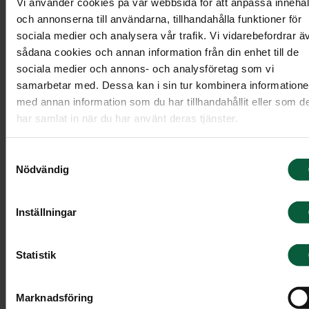
Avsluta abonnemang, avtal och
Vi använder cookies på vår webbsida för att anpassa innehål
och annonserna till användarna, tillhandahålla funktioner för
medlemskap
sociala medier och analysera vår trafik. Vi vidarebefordrar ä
sådana cookies och annan information från din enhet till de
För att undvika onödiga avgifter är det bra att
sociala medier och annons- och analysföretag som vi
avsluta abonnemang, prenumerationer, avtal och
samarbetar med. Dessa kan i sin tur kombinera information
med annan information som du har tillhandahållit eller som d
medlemskap i olika föreningar. Ibland kan det ock
har samlat in när du har använt deras tjänster.
vara så att någon annan ska överta dessa och då
behöver de flyttas över. Sociala medier-konton
Samtyckesval
avslutas inte automatiskt, så glöm inte att ta bor
Nödvändig
dessa.
Inställningar
Andra saker att ordna med
Statistik
Det kan också vara aktuellt att:
Ta hand om husdjur
Marknadsföring