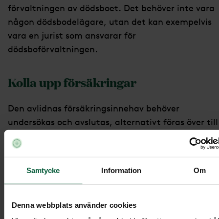
förvaltningen av dödsboet. Det behöver inte vara
någon dödsbodelägare, utan det kan exempelvis
vara en jurist som ansvarar för
dödsboförvaltningen.
Kolla upp försäkringar
Den avlidnas försäkringsinnehav behöver
undersökas och avslutas, alternativt föras över till
någon annan om de ska behållas. Vi erbjuder
Försäkringsinventering Dödsbo
tjänsten
där vi ka
kartlägga alla försäkringar. Det är ett bra sätt at
Samtycke
Information
Om
hitta försäkringar som du och de andra anhöriga
inte känner till.
Denna webbplats använder cookies