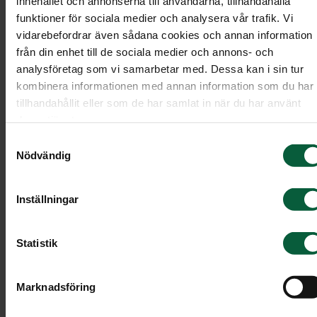
innehållet och annonserna till användarna, tillhandahålla
ha deltagit i planeringen eller fått en grundlig
funktioner för sociala medier och analysera vår trafik. Vi
genomgång av hur minnesstunden är tänkt.
vidarebefordrar även sådana cookies och annan information
från din enhet till de sociala medier och annons- och
Ibland är någon av de närmaste värd, men det ka
analysföretag som vi samarbetar med. Dessa kan i sin tur
också kännas bra att det är någon annan i
kombinera informationen med annan information som du har
sällskapet.
tillhandahållit eller som de har samlat in när du har använt
deras tjänster.
Samtyckesval
Minnesbord
Nödvändig
Det är en fin idé att arrangera ett minnesbord m
Inställningar
ett eller flera foton av den avlidna, ljus och
blommor. På bordet kan du också lägga en
Statistik
minnesbok där gästerna kan skriva några rader.
Marknadsföring
Minnestal