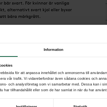
 bär svart. För kvinnor är vanliga
t, alternativt svart kjol eller byxor
 att bära mörkgrått.
an se ut på många
Information
örka färger går det också bra. I
 på begravningar som ett fint sätt
cookies
a att tänka på är att ändå välja
bbsida för att anpassa innehållet och annonserna till användarna
era vår trafik. Vi vidarebefordrar även sådana cookies och annan
nnons- och analysföretag som vi samarbetar med. Dessa kan i sin
nskemål om gästernas
har tillhandahållit eller som de har samlat in när du har använt 
m en favoritfärg, ett speciellt
nligt önskemål. Om det finns
Inställningar
Statistik