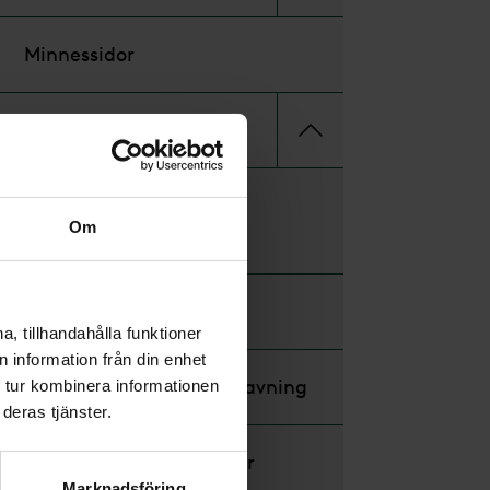
Minnessidor
Gäst på begravning
Anmälan till
Om
minnesstund
Ge minnesgåva
, tillhandahålla funktioner
 information från din enhet
Blommor till begravning
 tur kombinera informationen
deras tjänster.
Begravningskläder
Marknadsföring