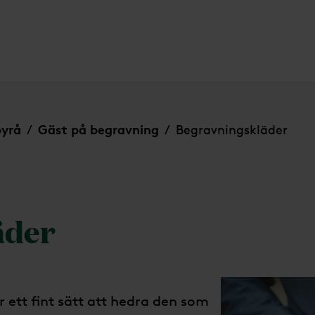
byrå
Gäst på begravning
Begravningskläder
/
/
äder
är ett fint sätt att hedra den som