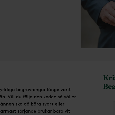
Kri
Beg
kyrkliga begravningar länge varit
. Vill du följa den koden så väljer
ännen ska då bära svart eller
närmast sörjande brukar bära vit