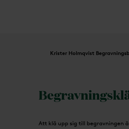
Begravningskläder
Krister Holmqvist Begravnings
Begravningskl
Att klä upp sig till begravningen 