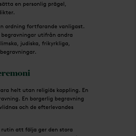
sätta en personlig prägel,
ikter.
n ordning fortfarande vanligast.
a begravningar utifrån andra
mska, judiska, frikyrkliga,
 begravningar.
eremoni
ra helt utan religiös koppling. En
ravning. En borgerlig begravning
avlidnas och de efterlevandes
rutin att följa ger den stora