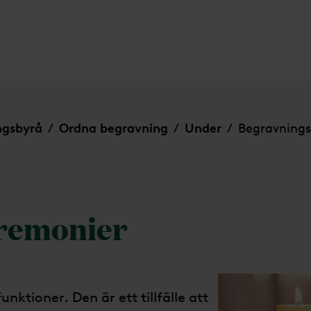
ngsbyrå
Ordna begravning
Under
Begravning
/
/
/
remonier
unktioner. Den är ett tillfälle att