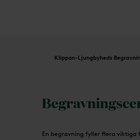
Begravningsceremonier
Klippan-Ljungbyheds Begravni
Begravningsce
En begravning fyller flera viktiga f