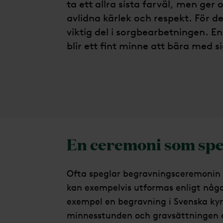
ta ett allra sista farväl, men ger
avlidna kärlek och respekt. För 
viktig del i sorgbearbetningen. E
blir ett fint minne att bära med si
En ceremoni som speg
Ofta speglar begravningsceremonin 
kan exempelvis utformas enligt någon
exempel en begravning i Svenska kyr
minnesstunden och gravsättningen e