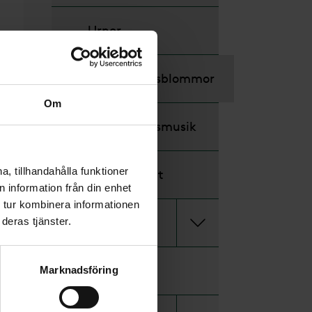
Urnor
Begravningsblommor
Om
Begravningsmusik
, tillhandahålla funktioner
Programkort
 information från din enhet
 tur kombinera informationen
Efter
deras tjänster.
Minnessidor
Marknadsföring