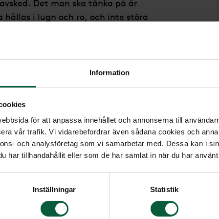
t avsked. Det man ska tänka på är
ållas i lugn och ro, och inte störa
lja en inte allt för offentlig plats.
Information
 mån väljer att följa den avlidnas
cookies
ravningsceremoni. Om den avlidna
bbsida för att anpassa innehållet och annonserna till användarna
kyrkan eller något annat religiöst
era vår trafik. Vi vidarebefordrar även sådana cookies och annan
det naturligaste alternativet.
nnons- och analysföretag som vi samarbetar med. Dessa kan i sin
har tillhandahållit eller som de har samlat in när du har använt 
v att ordna alla typer av
nier och enligt olika religiösa
rna så berättar vi mer.
Inställningar
Statistik