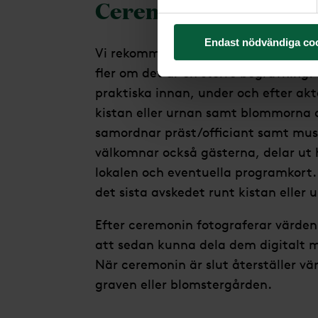
Ceremonivärd
Endast nödvändiga co
Vi rekommenderar alltid att ha en 
fler om det är en större begravning.
praktiska innan, under och efter akte
kistan eller urnan samt blommorna 
samordnar präst/officiant samt mu
välkomnar också gästerna, delar ut 
lokalen och eventuella programkort
det sista avskedet runt kistan eller 
Efter ceremonin fotograferar värden
att sedan kunna dela dem digitalt 
När ceremonin är slut återställer vä
graven eller blomstergården.