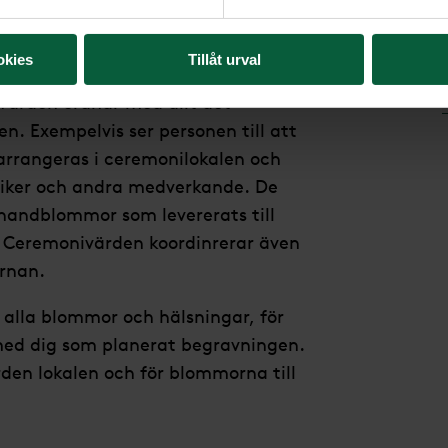
okies
Tillåt urval
ceremonivärd närvarande, ibland
 Värden ordnar med allt det
n. Exempelvis ser personen till att
arrangeras i ceremonilokalen och
siker och andra medverkande. De
handblommor som levererats till
. Ceremonivärden koordinrerar även
urnan.
 alla blommor och hälsningar, för
med dig som planerat begravningen.
rden lokalen och för blommorna till