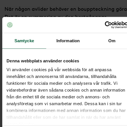
När någon avlider behöver en bouppteckning göra
Det är en summering av den bortgångnas
tillgångar och skulder. Detta blir grund för
arvskiftet som är en skriftlig handling över hur
arvet fördelas mellan dödsbodelägarna. Alla som
Samtycke
Information
Om
ärver ska skriva under handlingen för att visa att 
är överens. När skulder och kostnader i dödsboet
Denna webbplats använder cookies
betalats kan delägarna sedan dela på tillgångarn
Vi använder cookies på vår webbsida för att anpassa
Om den som har avlidit var gift eller sambo föreg
innehållet och annonserna till användarna, tillhandahålla
arvskiftet ofta av en bodelning enligt
funktioner för sociala medier och analysera vår trafik. Vi
bestämmelserna i äktenskapsbalken och
vidarebefordrar även sådana cookies och annan information
sambolagen.
från din enhet till de sociala medier och annons- och
analysföretag som vi samarbetar med. Dessa kan i sin tur
Om du är ensam delägare i ett dödsbo behöver du
kombinera informationen med annan information som du har
inte upprätta något arvskifte. Då övergår
tillhandahållit eller som de har samlat in när du har använt
deras tjänster.
tillgångarna från dödsboet till dig när