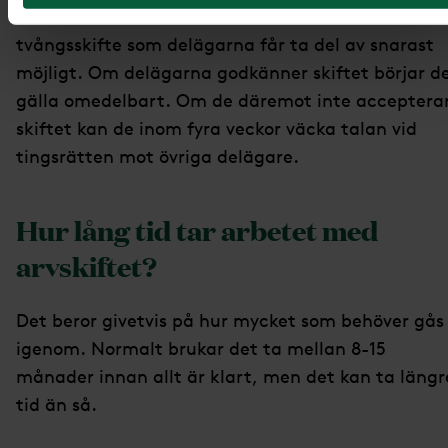
överens så verkställer skiftesmannen ett
tvångsskifte som delägarna får ta del av snarast
möjligt. Om delägarna godkänner skiftet börjar d
gälla omedelbart. Om de däremot inte acceptera
skiftet kan de inom fyra veckor väcka talan vid
tingsrätten mot övriga delägare.
Hur lång tid tar arbetet med
arvskiftet?
Det beror givetvis på hur mycket som behöver gås
igenom. Normalt brukar det ta mellan 8-15
månader innan allt är klart, men det kan ta längr
tid än så.