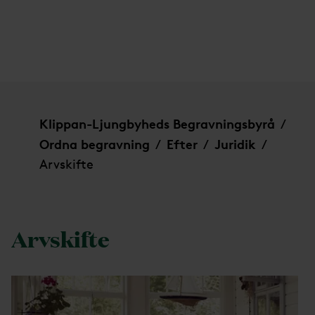
Arvskifte
Klippan-Ljungbyheds Begravningsbyrå
/
Ordna begravning
Efter
Juridik
/
/
/
Arvskifte
Arvskifte