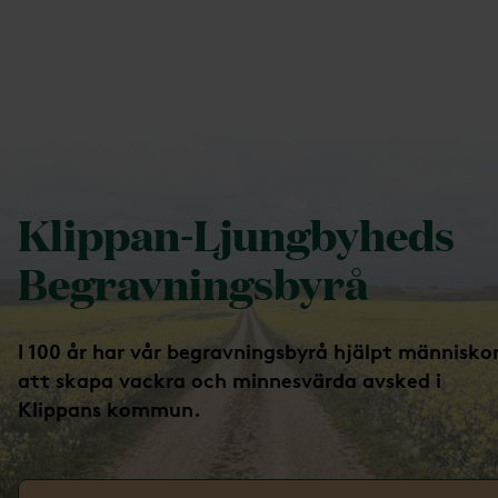
Klippan-Ljungbyheds Begravningsbyrå
Klippan-Ljungbyheds
Begravningsbyrå
I 100 år har vår begravningsbyrå hjälpt människo
att skapa vackra och minnesvärda avsked i
Klippans kommun.