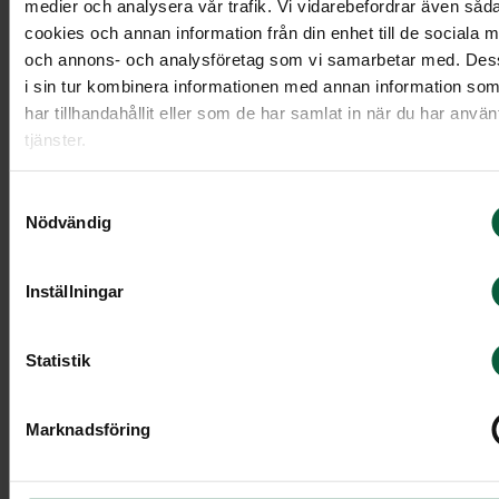
medier och analysera vår trafik. Vi vidarebefordrar även såd
cookies och annan information från din enhet till de sociala 
Att förlora någon man håller kär hör till de mest
och annons- och analysföretag som vi samarbetar med. De
smärtsamma upplevelserna i livet. I 100 år har vår
i sin tur kombinera informationen med annan information so
har tillhandahållit eller som de har samlat in när du har anvä
begravningsbyrå hjälpt till att skapa vackra och
tjänster.
minnesvärda avsked. Med vår långa erfarenhet ka
vi finnas som stöd för att svara på frågor och hjäl
Samtyckesval
dig med planeringen samt genomförandet av
Nödvändig
begravningen. Hos oss kan du vara trygg med att
det blir som du tänkt dig.
Inställningar
Valet av kista och urna
Statistik
Hos oss kan du få hjälp att planera och genomför
Marknadsföring
en unik och minnesvärd begravningsceremoni,
oavsett om du väljer att den ska vara med kista