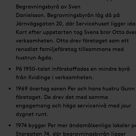
Begravningsbyrå av Sven
Danielsson. Begravningsbyrån låg då på
Järnvägsgatan 20, där Servicehuset ligger ida
Kort efter uppstarten tog Svens bror Otto öve
verksamheten. Otto drev företaget som ett
renodlat familjeföretag tillsammans med
hustrun Agda.
På 1950-talet införskaffades en mindre byrå
från Kvidinge i verksamheten.
1969 övertog sonen Per och hans hustru Gunn
företaget. De drev det med samma
engagemang och höga servicenivå med jour
dygnet runt.
1974 bygger Per mer ändamålsenliga lokaler p
Storgatan 74, där begravningsbyrån ligger