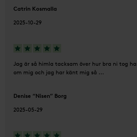
Catrin Kosmalla
2025-10-29
5 av 5 stjärnor
Jag är så himla tacksam över hur bra ni tog h
om mig och jag har känt mig så ...
Denise “Nisen” Borg
2025-05-29
5 av 5 stjärnor