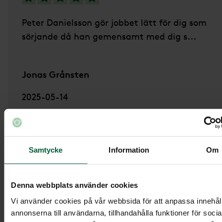
Peter Danielsson gör jobbet lätt för dig som
sörjande då han gemensamt med dig s...
Jonas Grånsten
2025-05-14
Klippan-Ljungbyheds Begravningsbyrå har fått
5
betyget
/5.
Samtycke
Information
Om
Här visas våra senaste Google-omdömen med 3, 
eller 5 stjärnor.
Denna webbplats använder cookies
Vi använder cookies på vår webbsida för att anpassa innehål
annonserna till användarna, tillhandahålla funktioner för socia
Hos oss kan du känna dig trygg