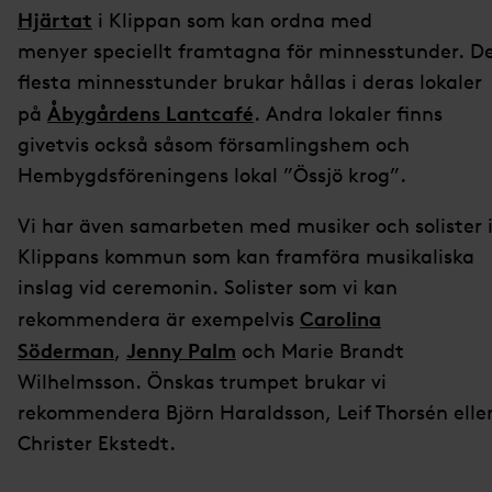
Hjärtat
i Klippan som kan ordna med
menyer speciellt framtagna för minnesstunder. D
flesta minnesstunder brukar hållas i deras lokaler
Åbygårdens Lantcafé
på
. Andra lokaler finns
givetvis också såsom församlingshem och
Hembygdsföreningens lokal ”Össjö krog”.
Vi har även samarbeten med musiker och solister 
Klippans kommun som kan framföra musikaliska
inslag vid ceremonin. Solister som vi kan
Carolina
rekommendera är exempelvis
Söderman
Jenny Palm
,
och Marie Brandt
Wilhelmsson. Önskas trumpet brukar vi
rekommendera Björn Haraldsson, Leif Thorsén elle
Christer Ekstedt.