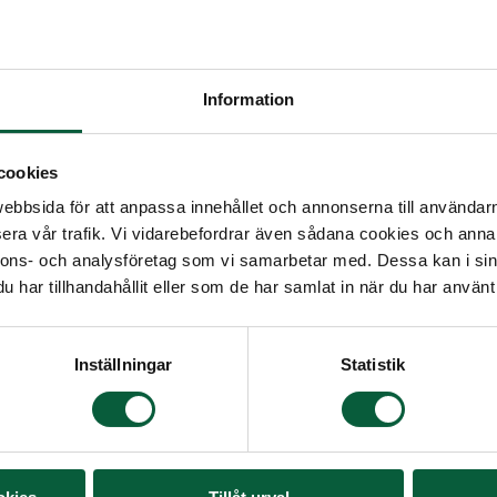
gänglighetskraven
Information
ande tillgänglighetsstandarder,
cookies
elevanta delar av standarden EN 301
bbsida för att anpassa innehållet och annonserna till användarna
era vår trafik. Vi vidarebefordrar även sådana cookies och annan
anskning genomfördes av Funka i
nnons- och analysföretag som vi samarbetar med. Dessa kan i sin
anskning av Vita Arkivet gjordes i
har tillhandahållit eller som de har samlat in när du har använt 
ärdats, men vi är medvetna om att
Inställningar
Statistik
uppfyller kraven fullt ut. Det gäller
h Vita Arkivet. Kvarstående
 och skärmförstoring