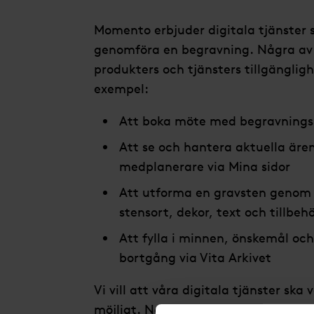
Momento erbjuder digitala tjänster 
genomföra en begravning. Några av 
produkters och tjänsters tillgänglighe
exempel:
Att boka möte med begravningsr
Att se och hantera aktuella äre
medplanerare via Mina sidor
Att utforma en gravsten genom a
stensort, dekor, text och tillbeh
Att fylla i minnen, önskemål oc
bortgång via Vita Arkivet
Vi vill att våra digitala tjänster sk
möjligt. Nedan beskriver vi hur vi ar