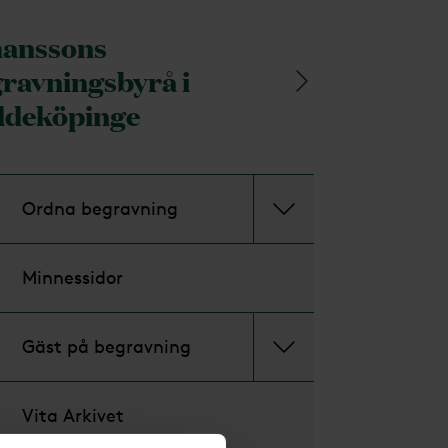
anssons
ravningsbyrå i
ddeköpinge
Ordna begravning
Minnessidor
Gäst på begravning
Vita Arkivet