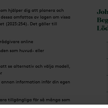
Joh
som hjälper dig att planera och
dessa omfattas av lagen om vissa
Beg
t (2023:254). Det gäller till
Lö
ådgivare online
nden som huvud- eller
tt se alternativ och välja modell,
ör
h annan information inför din egen
a vara tillgängliga för så många som
betar med tillgänglighet och vilka