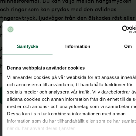
minnesföremål. Du kan välja mellan hängsmycken
och ringar som kan prydas med den avlidnas
fingeravtryck, ljudvågor från den älskades röst eller
en personlig signatur. Smycket kan också graveras
med en personlig text eller symbol.
Samtycke
Information
Om
Alla smycken tillverkas i Sverige av den välkända
smycketillverkaren Schalins. De står för svenskt
hantverk, design och fantastisk kvalitet. Smyckena
Denna webbplats använder cookies
tillverkas i 935 silver eller 18K rödguld.
Vi använder cookies på vår webbsida för att anpassa innehål
och annonserna till användarna, tillhandahålla funktioner för
sociala medier och analysera vår trafik. Vi vidarebefordrar ä
Se smycken med unikt avtryck
sådana cookies och annan information från din enhet till de s
medier och annons- och analysföretag som vi samarbetar m
Dessa kan i sin tur kombinera informationen med annan
information som du har tillhandahållit eller som de har samlat
Bevara minnet med DNA
när du har använt deras tjänster.