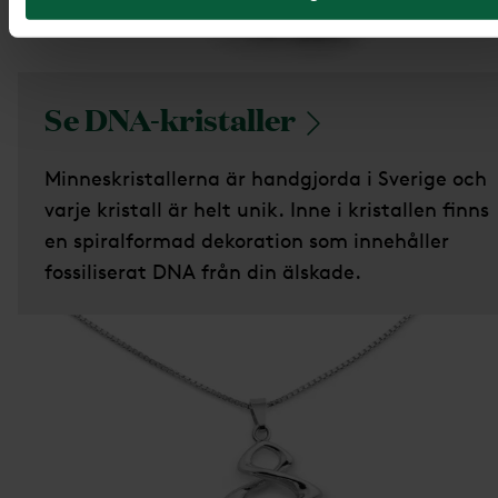
Se
DNA-kristaller
Minneskristallerna är handgjorda i Sverige och
varje kristall är helt unik. Inne i kristallen finns
en spiralformad dekoration som innehåller
fossiliserat DNA från din älskade.