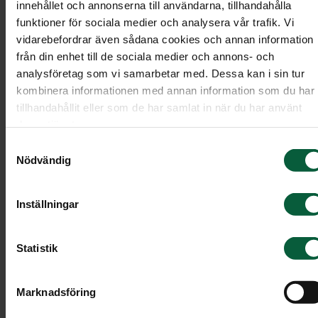
I programmet presenteras innehållet med sånger,
innehållet och annonserna till användarna, tillhandahålla
funktioner för sociala medier och analysera vår trafik. Vi
dikter och om det finns tillfälle för defilering, allt
vidarebefordrar även sådana cookies och annan information
att passera kistan eller urnan i ett avsked.
från din enhet till de sociala medier och annons- och
Programkortet är på det viset ett bra stöd för de
analysföretag som vi samarbetar med. Dessa kan i sin tur
närvarande och en vägledning om hur ceremonin
kombinera informationen med annan information som du har
kommer att gå till.
tillhandahållit eller som de har samlat in när du har använt
deras tjänster.
Men programkortet fyller också en annan viktig
Samtyckesval
funktion. Många väljer att spara det som ett fint
Nödvändig
minne från begravningen. Ofta finns ett foto av
den avlidna på programkortet.
Inställningar
Utforma programkortet
Statistik
Programkortet kan utformas precis på det sätt du
Marknadsföring
själv önskar. Det finns ingen färdig mall eller någr