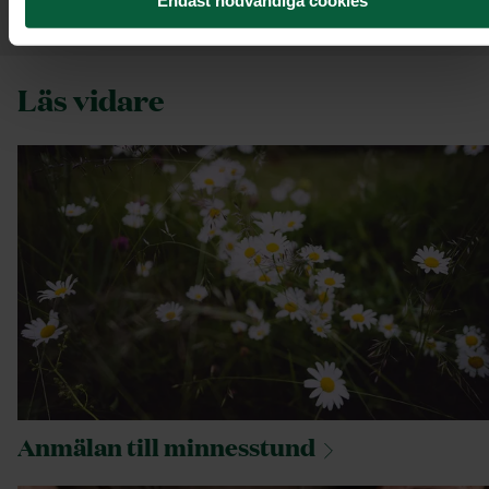
är unisex.
Endast nödvändiga cookies
Läs vidare
Anmälan till
minnesstund