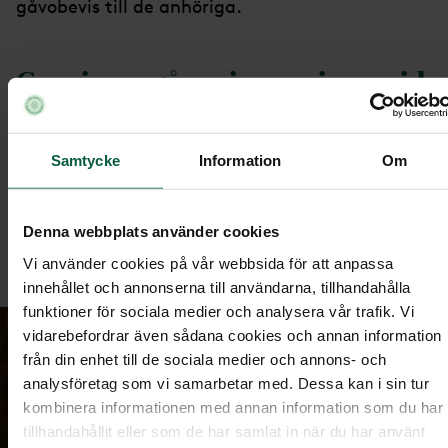
gåvobevis till de anhöriga.
Ge minnesgåva via en minnessida
Besök våra minnessidor
.
Samtycke
Information
Om
Sök på den avlidnas namn.
Klicka på ikonen ”Ge en minnesgåva” bredvid
Denna webbplats använder cookies
den avlidnas namn.
Vi använder cookies på vår webbsida för att anpassa
innehållet och annonserna till användarna, tillhandahålla
funktioner för sociala medier och analysera vår trafik. Vi
vidarebefordrar även sådana cookies och annan information
från din enhet till de sociala medier och annons- och
analysföretag som vi samarbetar med. Dessa kan i sin tur
kombinera informationen med annan information som du har
tillhandahållit eller som de har samlat in när du har använt