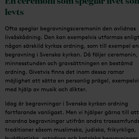
En ceremoni som speglar livet so
levts
Ofta speglar begravningsceremonin den avlidnas
livsåskådning. Den kan exempelvis utformas enlig
någon särskild kyrkas ordning, som till exempel en
begravning i Svenska kyrkan. Då följer ceremonin,
minnesstunden och gravsättningen en bestämd
ordning. Givetvis finns det inom dessa ramar
möjlighet att sätta en personlig prägel, exempelvi
med hjälp av musik och dikter.
Idag är begravningar i Svenska kyrkan ordning
fortfarande vanligast. Men vi hjälper gärna till att
anordna begravningar utifrån andra trossamfund
traditioner såsom muslimska, judiska, frikyrkliga,
buddhistiska, ortodoxa och katolska begravningar