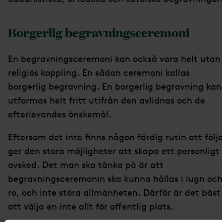
Borgerlig begravningsceremoni
En begravningsceremoni kan också vara helt utan
religiös koppling. En sådan ceremoni kallas
borgerlig begravning. En borgerlig begravning kan
utformas helt fritt utifrån den avlidnas och de
efterlevandes önskemål.
Eftersom det inte finns någon färdig rutin att följ
ger den stora möjligheter att skapa ett personligt
avsked. Det man ska tänka på är att
begravningsceremonin ska kunna hållas i lugn oc
ro, och inte störa allmänheten. Därför är det bäst
att välja en inte allt för offentlig plats.