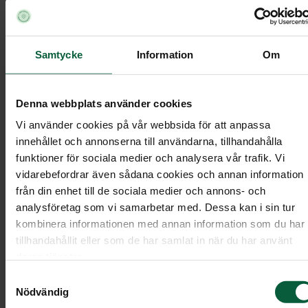
Val av ceremoni
Samtycke
Information
Om
Vi rekommenderar att du i möjligaste mån väljer
att följa den avlidnas önskemål när det gäller typ
av begravningsceremoni. Om den avlidna valt att
Denna webbplats använder cookies
inte vara medlem i Svenska kyrkan eller något
Vi använder cookies på vår webbsida för att anpassa
annat religiöst samfund, är en borgerlig begravni
innehållet och annonserna till användarna, tillhandahålla
funktioner för sociala medier och analysera vår trafik. Vi
det naturligaste alternativet.
vidarebefordrar även sådana cookies och annan information
från din enhet till de sociala medier och annons- och
Vi har en lång och bred erfarenhet av att ordna al
analysföretag som vi samarbetar med. Dessa kan i sin tur
typer av begravningar, både borgerliga ceremonie
kombinera informationen med annan information som du har
och enligt olika religiösa samfunds ordningar.
tillhandahållit eller som de har samlat in när du har använt
Kontakta oss gärna så berättar vi mer.
deras tjänster.
Samtyckesval
Nödvändig
Ceremonivärd