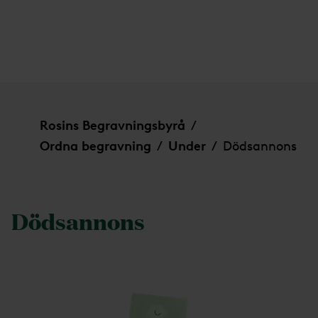
Dödsannons
Rosins Begravningsbyrå
/
Ordna begravning
Under
Dödsannons
/
/
Dödsannons