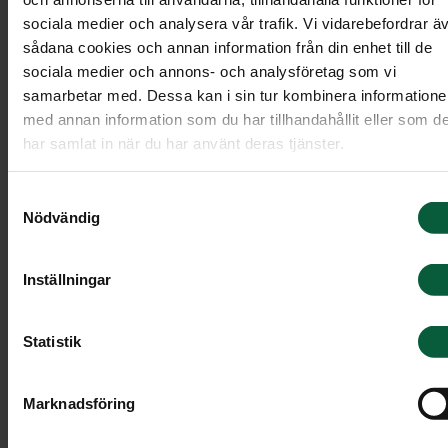
Skapa en dödsannons
sociala medier och analysera vår trafik. Vi vidarebefordrar ä
sådana cookies och annan information från din enhet till de
Vid vårt begravningsmöte tar vi tillsammans fram
sociala medier och annons- och analysföretag som vi
samarbetar med. Dessa kan i sin tur kombinera information
annonsen. Inför mötet kan du gärna fundera över
med annan information som du har tillhandahållit eller som d
dina önskemål kring:
har samlat in när du har använt deras tjänster.
Symbol
Samtyckesval
Dikt, vers och citat
Nödvändig
Minnesgåvor
Inställningar
Vilka namn som ska finnas med
Övrig information, till exempel önskemål om
Statistik
klädsel
Marknadsföring
Var kan dödsannonsen publiceras?