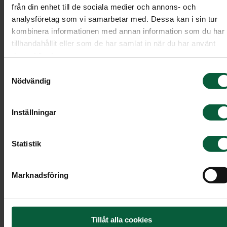
från din enhet till de sociala medier och annons- och
Klicka på ikonen ”Minnessida” bredvid den
analysföretag som vi samarbetar med. Dessa kan i sin tur
avlidnas namn.
kombinera informationen med annan information som du har
tillhandahållit eller som de har samlat in när du har använt
deras tjänster.
Om det inte finns en minnessida
Samtyckesval
Nödvändig
Om den avlidna inte har någon minnessida går de
bra att ringa oss för att anmäla dig. Glöm inte att
Inställningar
ange eventuella allergier eller specialkost.
Statistik
Läs vidare
Marknadsföring
Tillåt alla cookies