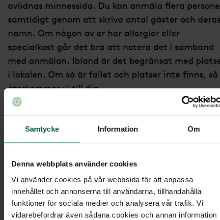
avlidnas minnessida. Du kan anmäla flera persone
samtidigt genom att skriva antal gäster och dera
namn. Om någon av er har allergier eller
specialkost går det bra att notera det i samband
med anmälan. Ibland är det begränsat med plats
i lokalen. Om så är fallet och platser inte finns, så
återkommer vi till dig.
På den digitala minnessidan kan du också hitta
information om begravningsceremonin och bestäl
Samtycke
Information
Om
begravningsblommor samt ge minnesgåvor.
Denna webbplats använder cookies
Hitta minnessida:
Vi använder cookies på vår webbsida för att anpassa
innehållet och annonserna till användarna, tillhandahålla
våra minnessidor
Gå till
.
funktioner för sociala medier och analysera vår trafik. Vi
vidarebefordrar även sådana cookies och annan information
Sök på den avlidnas namn.