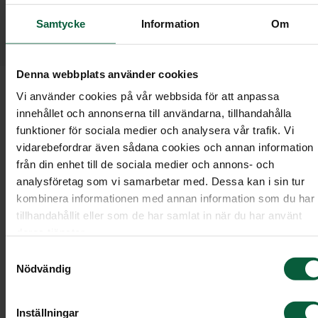
kund hos oss. Därför har vi en
Samtycke
Information
Om
Kundombudsman dit du kan vända dig om du
är missnöjd.
Denna webbplats använder cookies
Om du har frågor kring ett ärende eller vill ha en
Vi använder cookies på vår webbsida för att anpassa
innehållet och annonserna till användarna, tillhandahålla
förklaring kontaktar du i första hand din
funktioner för sociala medier och analysera vår trafik. Vi
kundrådgivare, dennes chef eller distriktschefen.
vidarebefordrar även sådana cookies och annan information
Tillsammans kan ni då gå igenom vad som har
från din enhet till de sociala medier och annons- och
hänt. Många ärenden blir uppklarade redan här.
analysföretag som vi samarbetar med. Dessa kan i sin tur
Men kommer ni inte fram till någon lösning kan d
kombinera informationen med annan information som du har
vända dig till vår Kundombudsman.
tillhandahållit eller som de har samlat in när du har använt
deras tjänster.
Samtyckesval
Kontakta Kundombudsmannen
Nödvändig
Här granskas hela ärendet på nytt varpå en ny
Inställningar