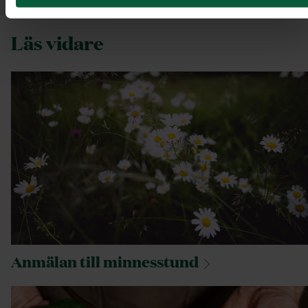
Läs vidare
Anmälan till
minnesstund