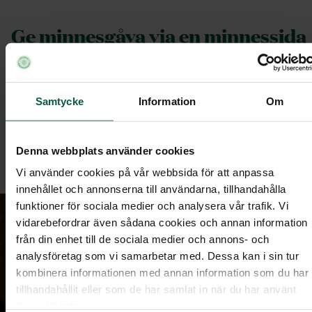
Ge minnesgåva via en minnessida
Besök våra minnessidor
.
Sök på den avlidnas namn.
Samtycke
Information
Om
Klicka på ikonen ”Ge en minnesgåva” bredvid
den avlidnas namn.
Denna webbplats använder cookies
Vi använder cookies på vår webbsida för att anpassa
innehållet och annonserna till användarna, tillhandahålla
funktioner för sociala medier och analysera vår trafik. Vi
vidarebefordrar även sådana cookies och annan information
från din enhet till de sociala medier och annons- och
analysföretag som vi samarbetar med. Dessa kan i sin tur
kombinera informationen med annan information som du har
tillhandahållit eller som de har samlat in när du har använt
deras tjänster.