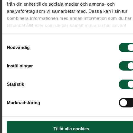
från din enhet till de sociala medier och annons- och
Klicka på ikonen ”Minnessida” bredvid den
analysföretag som vi samarbetar med. Dessa kan i sin tur
avlidnas namn.
kombinera informationen med annan information som du har
tillhandahållit eller som de har samlat in när du har använt
deras tjänster.
Om det inte finns en minnessida
Samtyckesval
Nödvändig
Om den avlidna inte har någon minnessida går de
bra att ringa oss för att anmäla dig. Glöm inte att
Inställningar
ange eventuella allergier eller specialkost.
Statistik
Läs vidare
Marknadsföring
Tillåt alla cookies