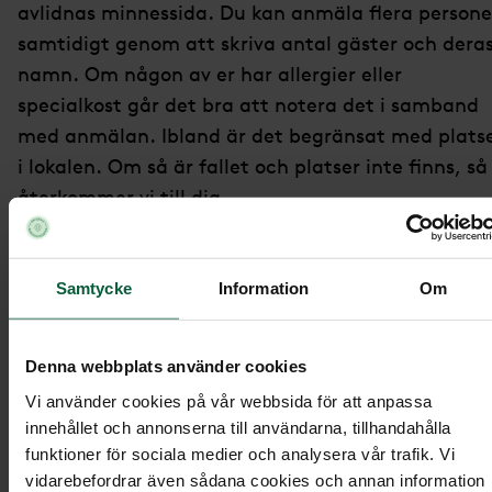
avlidnas minnessida. Du kan anmäla flera persone
samtidigt genom att skriva antal gäster och dera
namn. Om någon av er har allergier eller
specialkost går det bra att notera det i samband
med anmälan. Ibland är det begränsat med plats
i lokalen. Om så är fallet och platser inte finns, så
återkommer vi till dig.
På den digitala minnessidan kan du också hitta
information om begravningsceremonin och bestäl
Samtycke
Information
Om
begravningsblommor samt ge minnesgåvor.
Denna webbplats använder cookies
Hitta minnessida:
Vi använder cookies på vår webbsida för att anpassa
innehållet och annonserna till användarna, tillhandahålla
våra minnessidor
Gå till
.
funktioner för sociala medier och analysera vår trafik. Vi
vidarebefordrar även sådana cookies och annan information
Sök på den avlidnas namn.