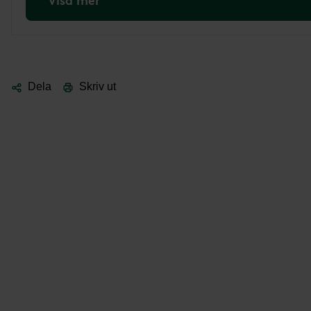
Visa mer
Dela
Skriv ut